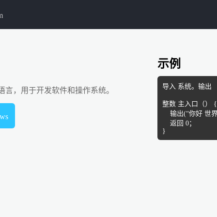
m
示例
导入 系统。输出

语言，用于开发软件和操作系统。
整数 主入口（） {

    输出(“你好 世界!”)；

ws
    返回 0；

}